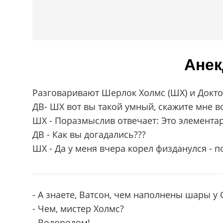
Анек
Разговаривают Шерлок Холмс (ШХ) и Докто
ДВ- ШХ вот вы такой умный, скажите мне в
ШХ - Поразмыслив отвечает: Это элементар
ДВ - Как вы догадались???
ШХ - Да у меня вчера корел физданулся - п
- А знаете, Ватсон, чем наполнены шары у 
- Чем, мистер Холмс?
- Водородом!