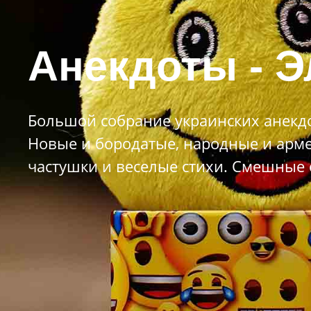
Анекдоты - Э
Большой собрание украинских анекдо
Новые и бородатые, народные и арме
частушки и веселые стихи. Смешные 