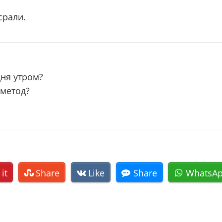
срали.
дня утром?
 метод?
 it
Share
Like
Share
WhatsA