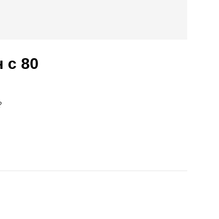
 c 80
?