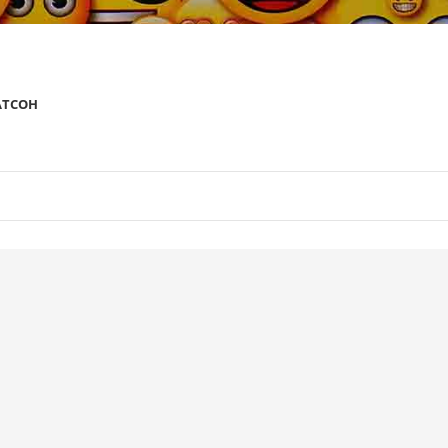
АТСОН