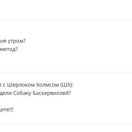
дня утром?
 метод?
ал с Шерлоком Холмсом (ШХ):
идели Собаку Баскервиллей?
ите!!!