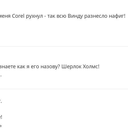
 меня Corel рухнул - так всю Винду разнесло нафиг!
 знаете как я его назову? Шерлок Холмс!
.
.
!
ь