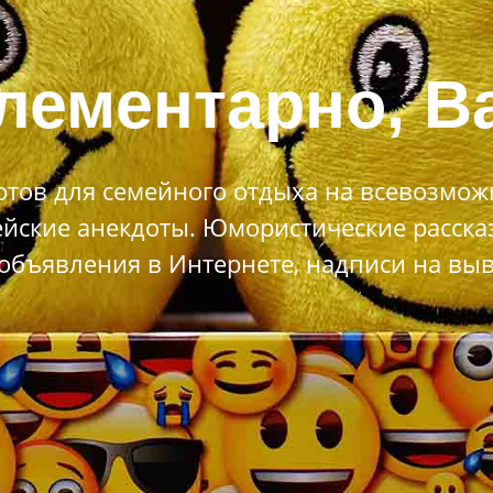
лементарно, Ва
тов для семейного отдыха на всевозможн
йские анекдоты. Юмористические расска
объявления в Интернете, надписи на выве