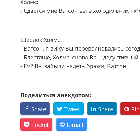
Холмс:
- Сдаётся мне Ватсон вы в холодильник н@
Шерлок Холмс:
- Ватсон, я вижу Вы переволновались сего
- Блестяще, Холмс, снова Ваш дедуктивный
- Гм? Вы забыли надеть брюки, Ватсон!
Поделиться анекдотом:
Share
Tweet
Share
Pin
Pocket
E-mail