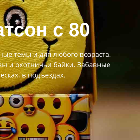
тсон c 80
ые темы и для любого возраста.
зы и охотничьи байки. Забавные
сках, в подъездах.