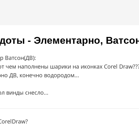
доты - Элементарно, Ватсон
р Ватсон(ДВ):
от чем наполнены шарики на иконках Corel Draw??
но ДВ, конечно водородом...
ол винды снесло...
CorelDraw?