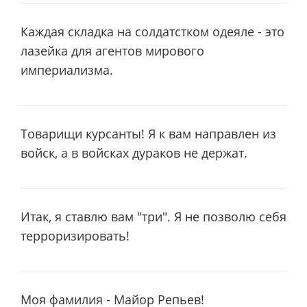
Каждая складка на солдатстком одеяле - это
лазейка для агентов миpового
импеpиализма.
Товарищи курсанты! Я к вам направлен из
войск, а в войсках дураков не держат.
Итак, я ставлю вам "тpи". Я не позволю себя
теppоpизиpовать!
Моя фамилия - Майоp Pепьев!