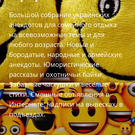
Большой собрание украинских
анекдотов для семейного отдыха
на всевозможные темы и для
любого возраста. Новые и
бородатые, народные и армейские
анекдоты. Юмористические
рассказы и охотничьи байки.
Забавные частушки и веселые
стихи. Смешные объявления в
Интернете, надписи на вывесках, в
подъездах.