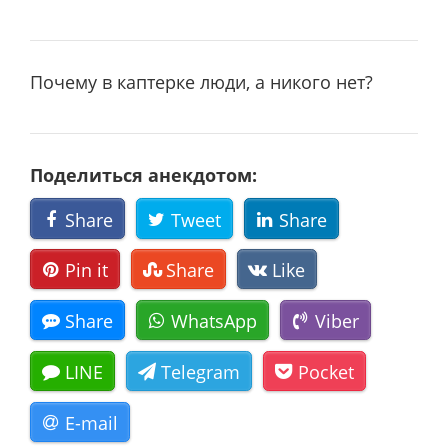
Почему в каптеpке люди, а никого нет?
Поделиться анекдотом:
Share
Tweet
Share
Pin it
Share
Like
Share
WhatsApp
Viber
LINE
Telegram
Pocket
E-mail