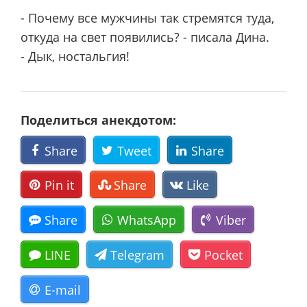
- Почему все мужчины так стремятся туда,
откуда на свет появились? - писала Дина.
- Дык, ностальгия!
Поделиться анекдотом:
Share
Tweet
Share
Pin it
Share
Like
Share
WhatsApp
Viber
LINE
Telegram
Pocket
E-mail