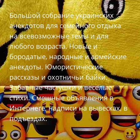
Большой собрание украинских
анекдотов для семейного отдыха
на всевозможные темы и для
любого возраста. Новые и
бородатые, народные и армейские
анекдоты. Юмористические
рассказы и охотничьи байки.
Забавные частушки и веселые
стихи. Смешные объявления в
Интернете, надписи на вывесках, в
подъездах.