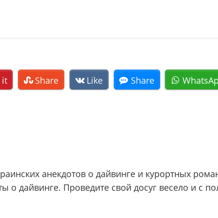
 it
Share
Like
Share
WhatsA
раинских анекдотов о дайвинге и курортных рома
о дайвинге. Проведите свой досуг весело и с поль