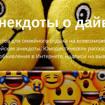
некдоты о дайв
тов для семейного отдыха на всевозможн
йские анекдоты. Юмористические расска
объявления в Интернете, надписи на выве