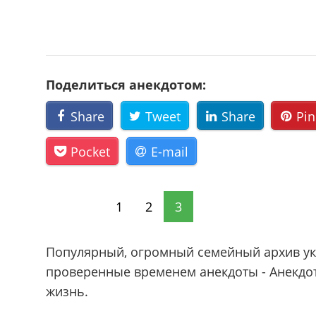
Поделиться анекдотом:
Share
Tweet
Share
Pin
Pocket
E-mail
1
2
3
Популярный, огромный семейный архив ук
проверенные временем анекдоты - Анекдоты 
жизнь.