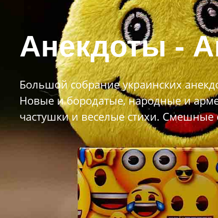
Анекдоты - А
Большой собрание украинских анекдо
Новые и бородатые, народные и арме
частушки и веселые стихи. Смешные 