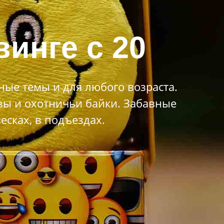
инге c 20
ые темы и для любого возраста.
зы и охотничьи байки. Забавные
сках, в подъездах.