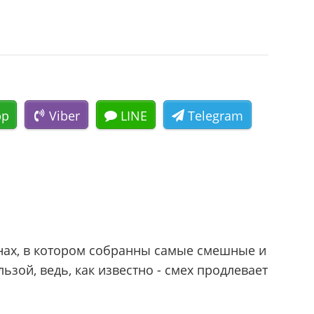
pp
Viber
LINE
Telegram
нах, в котором собранны самые смешные и
зой, ведь, как известно - смех продлевает