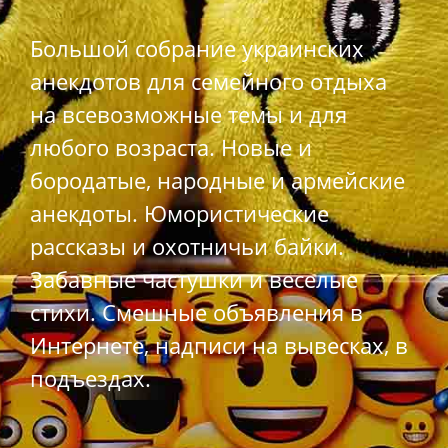
Большой собрание украинских
анекдотов для семейного отдыха
на всевозможные темы и для
любого возраста. Новые и
бородатые, народные и армейские
анекдоты. Юмористические
рассказы и охотничьи байки.
Забавные частушки и веселые
стихи. Смешные объявления в
Интернете, надписи на вывесках, в
подъездах.