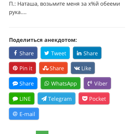
П.: Наташа, возьмите меня за х%й обееми
рука....
Поделиться анекдотом:
Share
Tweet
Share
Pin it
Share
Like
Share
WhatsApp
Viber
LINE
Telegram
Pocket
E-mail