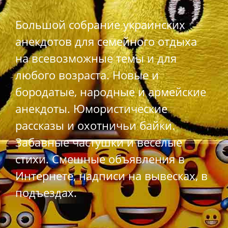
Большой собрание украинских
анекдотов для семейного отдыха
на всевозможные темы и для
любого возраста. Новые и
бородатые, народные и армейские
анекдоты. Юмористические
рассказы и охотничьи байки.
Забавные частушки и веселые
стихи. Смешные объявления в
Интернете, надписи на вывесках, в
подъездах.