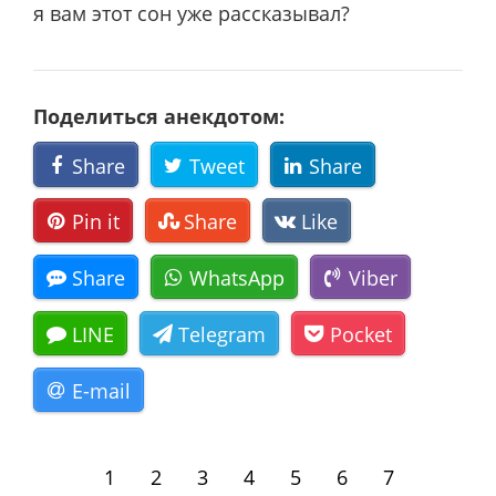
я вам этот сон уже рассказывал?
Поделиться анекдотом:
Share
Tweet
Share
Pin it
Share
Like
Share
WhatsApp
Viber
LINE
Telegram
Pocket
E-mail
1
2
3
4
5
6
7