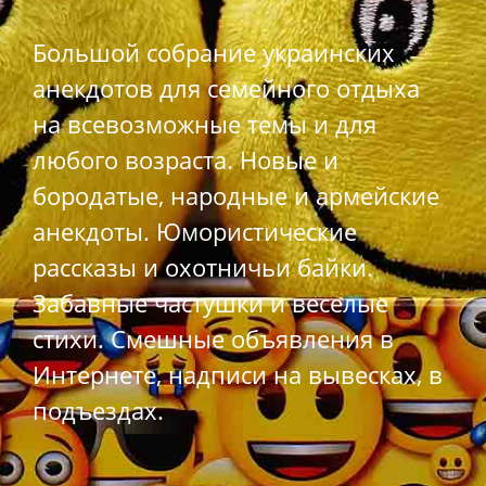
Большой собрание украинских
анекдотов для семейного отдыха
на всевозможные темы и для
любого возраста. Новые и
бородатые, народные и армейские
анекдоты. Юмористические
рассказы и охотничьи байки.
Забавные частушки и веселые
стихи. Смешные объявления в
Интернете, надписи на вывесках, в
подъездах.