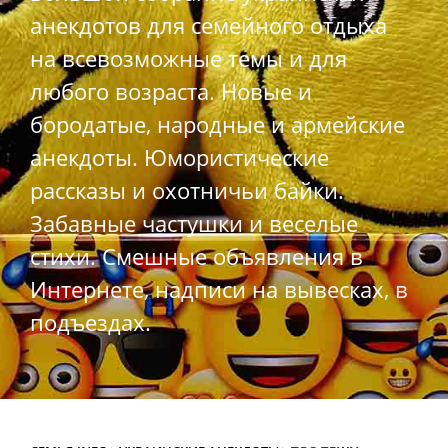
анекдотов для семейного отдыха
на всевозможные темы и для
любого возраста. Новые и
бородатые, народные и армейские
анекдоты. Юмористические
рассказы и охотничьи байки.
Забавные частушки и веселые
стихи. Смешные объявления в
Интернете, надписи на вывесках, в
подъездах.