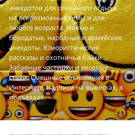
анекдотов для семейного отдыха
на всевозможные темы и для
любого возраста. Новые и
бородатые, народные и армейские
анекдоты. Юмористические
рассказы и охотничьи байки.
Забавные частушки и веселые
стихи. Смешные объявления в
Интернете, надписи на вывесках, в
подъездах.