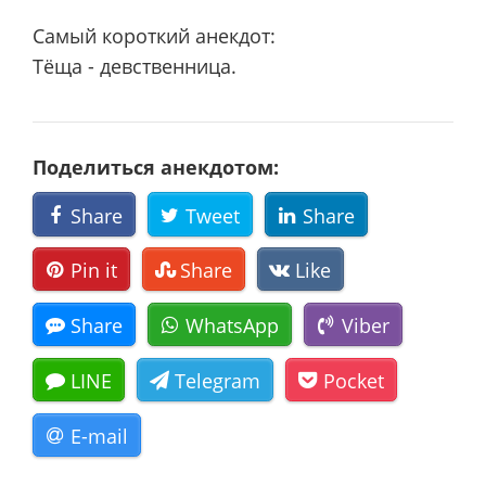
Самый короткий анекдот:
Тёща - девственница.
Поделиться анекдотом:
Share
Tweet
Share
Pin it
Share
Like
Share
WhatsApp
Viber
LINE
Telegram
Pocket
E-mail