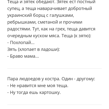
Тeща и зятек обедают. Зятек ест постный
супец, а тeща наварачивает добротный
украинский борщ с галушками,
ребрышками, сметаной и прочими
радостями. Тут, как на грех, теща давится
очередным куском мяса. Тeща (к зятю):
- Похлопай...
Зять (хлопает в ладоши):
- Браво мама...
Пара людоедов у костра. Один - другому:
- Не нравится мне моя теща.
- Ну тогда ешь картошку.