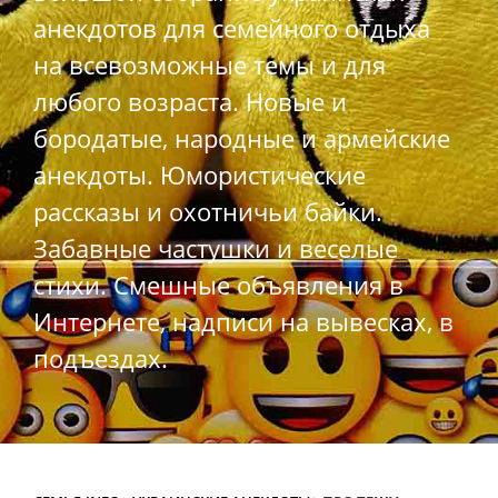
анекдотов для семейного отдыха
на всевозможные темы и для
любого возраста. Новые и
бородатые, народные и армейские
анекдоты. Юмористические
рассказы и охотничьи байки.
Забавные частушки и веселые
стихи. Смешные объявления в
Интернете, надписи на вывесках, в
подъездах.