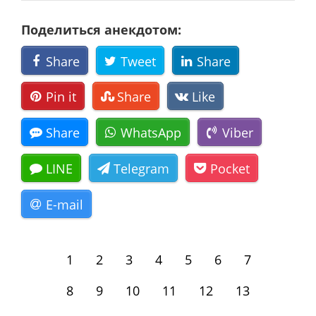
Поделиться анекдотом:
Share
Tweet
Share
Pin it
Share
Like
Share
WhatsApp
Viber
LINE
Telegram
Pocket
E-mail
1
2
3
4
5
6
7
8
9
10
11
12
13