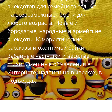
анекдотов для семейного отдыха
на всевозможные темы и для
любого возраста. Новые и
бородатые, народные и армейские
анекдоты. Юмористические
рассказы и охотничьи байки.
Забавные частушки и веселые
стихи. Смешные объявления в
Интернете, надписи на вывесках, в
подъездах.